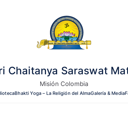
ri Chaitanya Saraswat Ma
Misión Colombia
lioteca
Bhakti Yoga – La Religión del Alma
Galería & Media
F