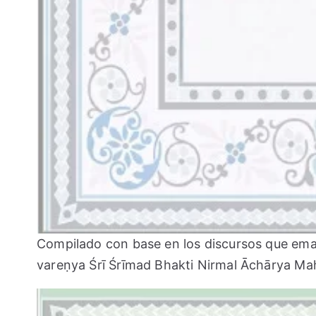
Compilado con base en los discursos que em
vareṇya Śrī Śrīmad Bhakti Nirmal Āchārya Mah