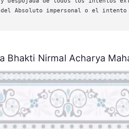
y despojada de todos los intentos ext
del Absoluto impersonal o el intento 
la Bhakti Nirmal Acharya Mah