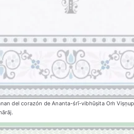
anan del corazón de Ananta-śrī-vibhūṣita Oṁ Viṣṇ
ārāj.