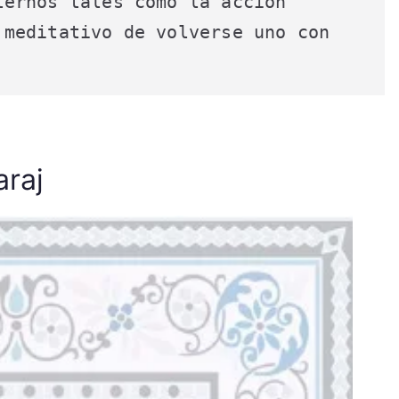
ernos tales como la acción 
meditativo de volverse uno con 
araj