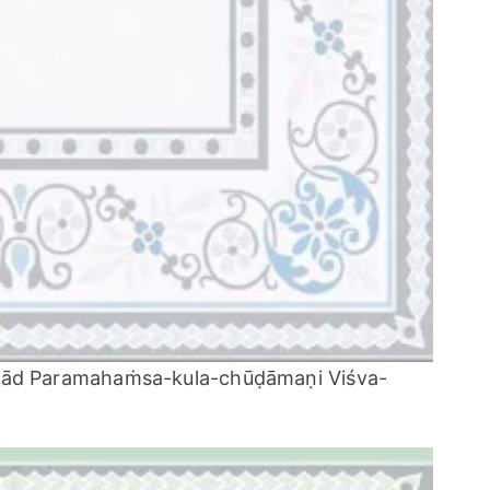
upād Paramahaṁsa-kula-chūḍāmaṇi Viśva-