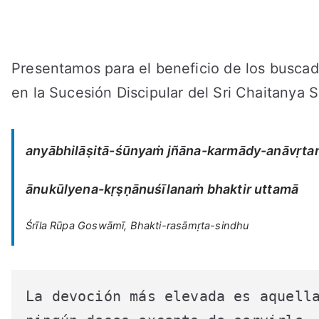
Presentamos para el beneficio de los buscad
en la Sucesión Discipular del Sri Chaitanya 
anyābhilāṣitā-śūnyaṁ jñāna-karmādy-anāvṛta
ānukūlyena-kṛṣṇānuśīlanaṁ bhaktir uttamā
Śrīla Rūpa Goswāmī, Bhakti-rasāmṛta-sindhu
La devoción más elevada es aquella