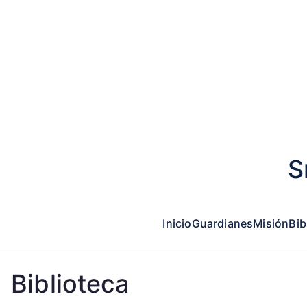
Saltar
al
contenido
S
Inicio
Guardianes
Misión
Bib
Biblioteca