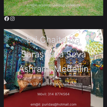
em@il: scsasrampaipa@yahoo.es
Facebook
Instagram
Sri Chaitanya
Saraswata Seva
Ashram, Medellín
Calle 59 # 42-56 Barrio Los Ángeles
Móvil: 314 8774564
em@il: puridas@hotmail.com