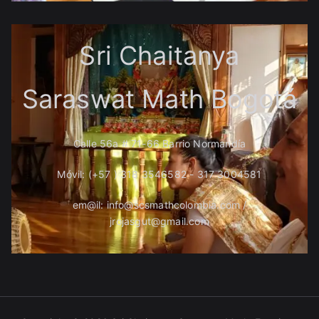
Sri Chaitanya
Saraswat Math Bogotá
Calle 56a # 71-66 Barrio Normandía
Móvil: (+57 ) 318 3546582 - 317 3004581
em@il: info@scsmathcolombia.com /
jrojasgut@gmail.com