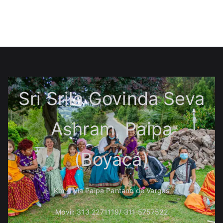
Sri Srila Govinda Seva
Ashram, Paipa
(Boyacá)
Km 4 Vía Paipa Pantano de Vargas
Movil: 313 2271119/ 311 5757522