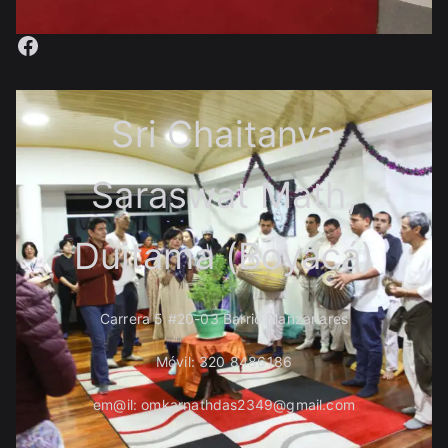
Facebook
Sri Chaitanya
Saraswat Math,
Duitama (Boyacá)
Carrera 5 #20-03 Barrio Manzanares
Móvil: 320 8486186
em@il: omkarnathdas2349@gmail.com