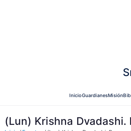
Saltar
al
contenido
S
Inicio
Guardianes
Misión
Bib
(Lun) Krishna Dvadashi. 