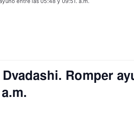
yuno entre las 05:48 y 09:51. a.m.
 Dvadashi. Romper ayu
 a.m.