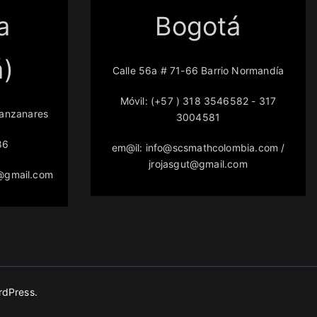
a
Bogotá
á)
Calle 56a # 71-66 Barrio Normandía
Móvil: (+57 ) 318 3546582 - 317
Manzanares
3004581
86
em@il: info@scsmathcolombia.com /
jrojasgut@gmail.com
@gmail.com
rdPress
.