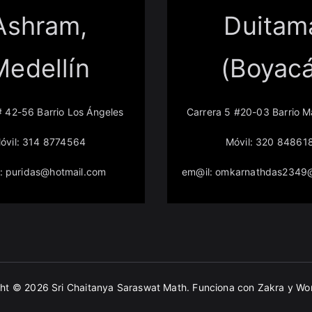
Ashram,
Duitam
Medellín
(Boyac
# 42-56 Barrio Los Ángeles
Carrera 5 #20-03 Barrio 
óvil: 314 8774564
Móvil: 320 84861
: puridas@hotmail.com
em@il: omkarnathdas2349
ok
ght © 2026
Sri Chaitanya Saraswat Math
. Funciona con
Zakra
y
Wo