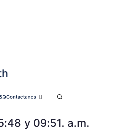
th
&Q
Contáctanos
:48 y 09:51. a.m.