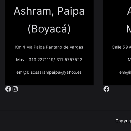
Ashram, Paipa
(Boyacá)
Km 4 Vía Paipa Pantano de Vargas
Calle 59 
Movil: 313 2271119/ 311 5757522
M
em@il: scsasrampaipa@yahoo.es
em@il
Facebook
Instagram
Facebo
Copyri