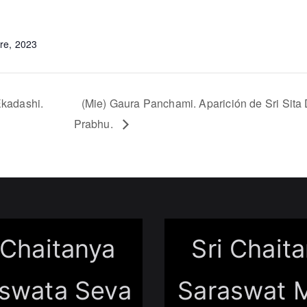
S
re, 2023
kadashi.
(Mie) Gaura Panchami. Aparición de Sri Sita 
Prabhu.
 Chaitanya
Sri Chait
swata Seva
Saraswat 