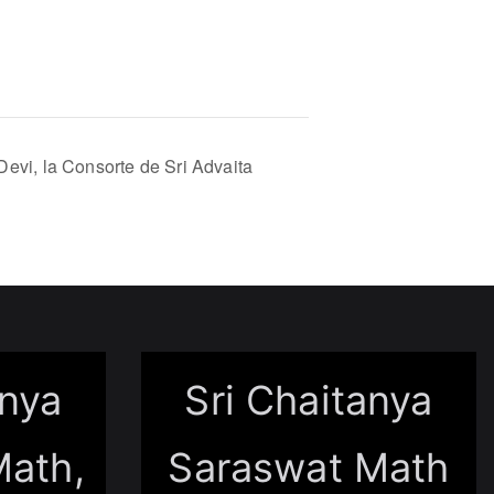
Devi, la Consorte de Sri Advaita
anya
Sri Chaitanya
Math,
Saraswat Math