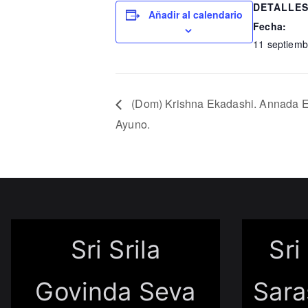
DETALLE
Añadir al calendario
Fecha:
11 septiemb
(Dom) Krishna Ekadashi. Annada E
Ayuno.
Sri Srila
Sri
Govinda Seva
Sara