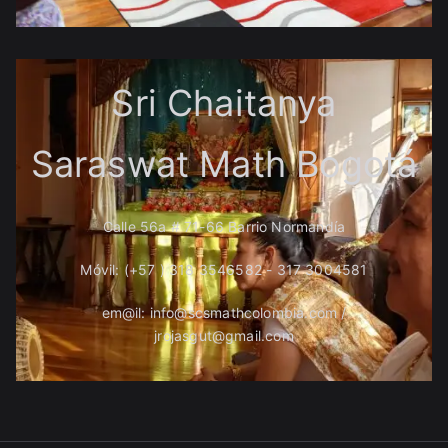
Sri Chaitanya
Saraswat Math Bogotá
Calle 56a # 71-66 Barrio Normandía
Móvil: (+57 ) 318 3546582 - 317 3004581
em@il: info@scsmathcolombia.com /
jrojasgut@gmail.com