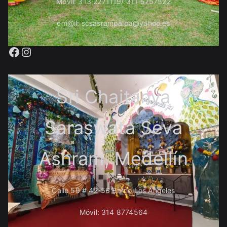
Movil: 313 2271119/ 311 5757522
em@il: scsasrampaipa@yahoo.es
Facebook
Instagram
Sri Chaitanya
Saraswata Seva
Ashram, Medellín
Calle 59 # 42-56 Barrio Los Ángeles
Móvil: 314 8774564