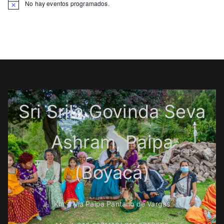
No hay eventos programados.
Sri Srila Govinda Seva
Ashram, Paipa
(Boyacá)
Km 4 Vía Paipa Pantano de Vargas