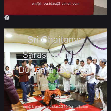
em@il: puridas@hotmail.com
Facebook
Sri Chaitanya
Saraswat Math,
Duitama (Boyacá)
Carrera 5 #20-03 Barrio Manzanares
Móvil: 320 8486186
em@il: omkarnathdas2349@gmail.com