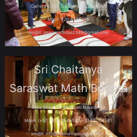
Carrera 5 #20-03 Barrio Manzanares
Móvil: 320 8486186
em@il: omkarnathdas2349@gmail.com
Sri Chaitanya
Saraswat Math Bogotá
Calle 56a # 71-66 Barrio Normandía
Móvil: (+57 ) 318 3546582 - 317 3004581
em@il: info@scsmathcolombia.com /