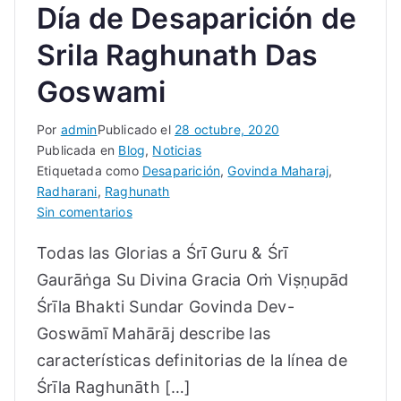
Día de Desaparición de
Srila Raghunath Das
Goswami
Por
admin
Publicado el
28 octubre, 2020
Publicada en
Blog
,
Noticias
Etiquetada como
Desaparición
,
Govinda Maharaj
,
Radharani
,
Raghunath
en
Sin comentarios
La
Todas las Glorias a Śrī Guru & Śrī
Línea
de
Gaurāṅga Su Divina Gracia Oṁ Viṣṇupād
Srila
Śrīla Bhakti Sundar Govinda Dev-
Das
Goswāmī Mahārāj describe las
Goswami
–
características definitorias de la línea de
En
Śrīla Raghunāth […]
Honor