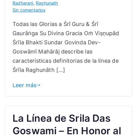
Radharani
,
Raghunath
en
Sin comentarios
La
Todas las Glorias a Śrī Guru & Śrī
Línea
de
Gaurāṅga Su Divina Gracia Oṁ Viṣṇupād
Srila
Śrīla Bhakti Sundar Govinda Dev-
Das
Goswāmī Mahārāj describe las
Goswami
–
características definitorias de la línea de
En
Śrīla Raghunāth […]
Honor
al
Leer más
Día
de
Aparición
de
La Línea de Srila Das
Srila
Raghunath
Goswami – En Honor al
Das
Goswami