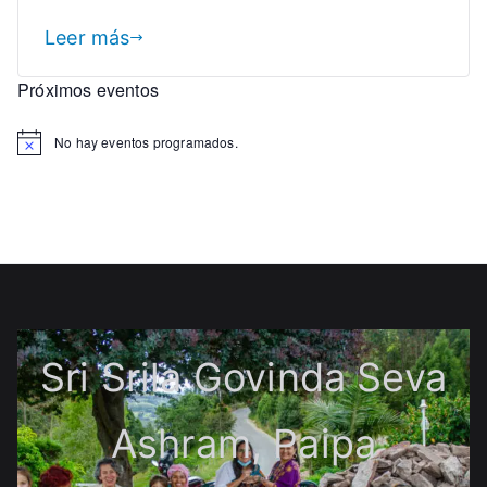
al
Leer más
Día
de
Próximos eventos
Desaparición
de
No hay eventos programados.
Srila
Raghunath
Das
Goswami
Sri Srila Govinda Seva
Ashram, Paipa