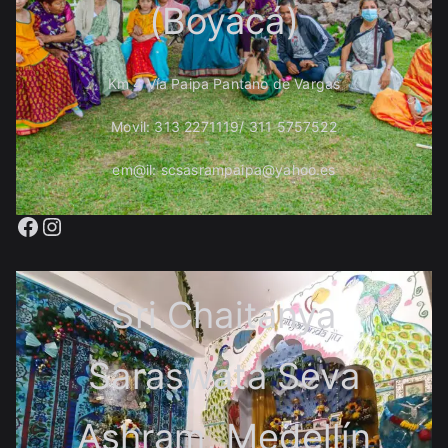
(Boyacá)
Km 4 Vía Paipa Pantano de Vargas
Movil: 313 2271119/ 311 5757522
em@il: scsasrampaipa@yahoo.es
Facebook
Instagram
Sri Chaitanya
Saraswata Seva
Ashram, Medellín