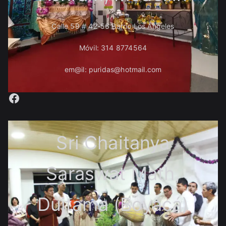
Calle 59 # 42-56 Barrio Los Ángeles
Móvil: 314 8774564
em@il: puridas@hotmail.com
Facebook
Sri Chaitanya
Saraswat Math,
Duitama (Boyacá)