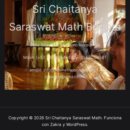
Sri Chaitanya
Saraswat Math Bogotá
Calle 56a # 71-66 Barrio Normandía
Móvil: (+57 ) 318 3546582 - 317 3004581
em@il: info@scsmathcolombia.com /
jrojasgut@gmail.com
Copyright © 2026
Sri Chaitanya Saraswat Math
. Funciona
con
Zakra
y
WordPress
.