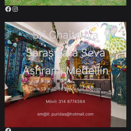
Facebook
Instagram
Sri Chaitanya
Saraswata Seva
Ashram, Medellín
Calle 59 # 42-56 Barrio Los Ángeles
Móvil: 314 8774564
em@il: puridas@hotmail.com
Facebook