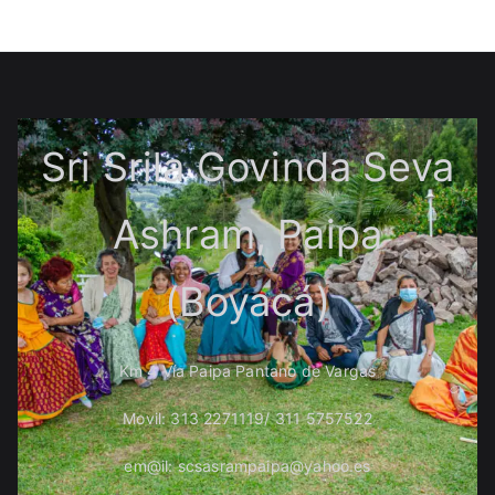
Sri Srila Govinda Seva
Ashram, Paipa
(Boyacá)
Km 4 Vía Paipa Pantano de Vargas
Movil: 313 2271119/ 311 5757522
em@il: scsasrampaipa@yahoo.es