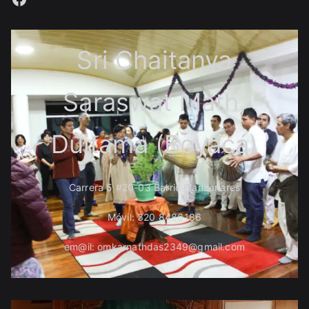
Sri Chaitanya
Saraswat Math,
Duitama (Boyacá)
Carrera 5 #20-03 Barrio Manzanares
Móvil: 320 8486186
em@il: omkarnathdas2349@gmail.com