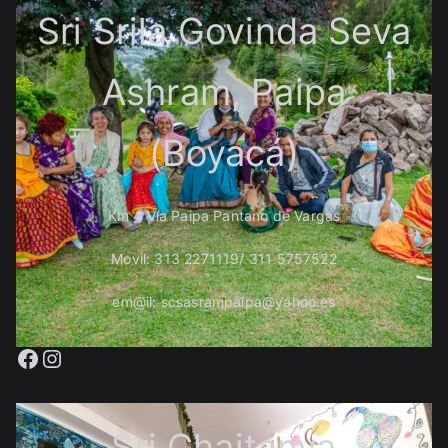
Sri Srila Govinda Seva
Ashram, Paipa
(Boyacá)
Km 4 Vía Paipa Pantano de Vargas
Movil: 313 2271119/ 311 5757522
em@il: scsasrampaipa@yahoo.es
Facebook
Instagram
Sri Chaitanya