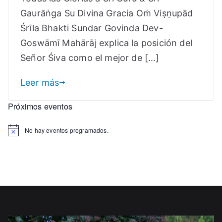
–
Gaurāṅga Su Divina Gracia Oṁ Viṣṇupād
En
Śrīla Bhakti Sundar Govinda Dev-
Honor
Goswāmī Mahārāj explica la posición del
al
Día
Señor Śiva como el mejor de […]
de
Sri
Leer más
Shivaratri
Próximos eventos
No hay eventos programados.