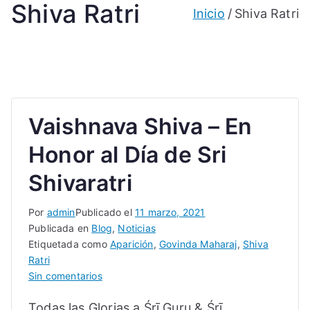
Shiva Ratri
Inicio
Shiva Ratri
Vaishnava Shiva – En
Honor al Día de Sri
Shivaratri
Por
admin
Publicado el
11 marzo, 2021
Publicada en
Blog
,
Noticias
Etiquetada como
Aparición
,
Govinda Maharaj
,
Shiva
Ratri
en
Sin comentarios
Vaishnava
Todas las Glorias a Śrī Guru & Śrī
Shiva