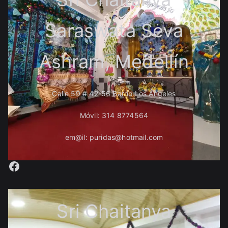
Saraswata Seva
Ashram, Medellín
Calle 59 # 42-56 Barrio Los Ángeles
Móvil: 314 8774564
em@il: puridas@hotmail.com
Facebook
Sri Chaitanya