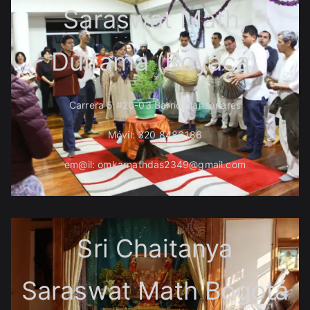
Saraswat Math,
Duitama (Boyacá)
Carrera 5 #20-03 Barrio Manzanares
Móvil: 320 8486186
em@il: omkarnathdas2349@gmail.com
Sri Chaitanya
Saraswat Math Bogotá