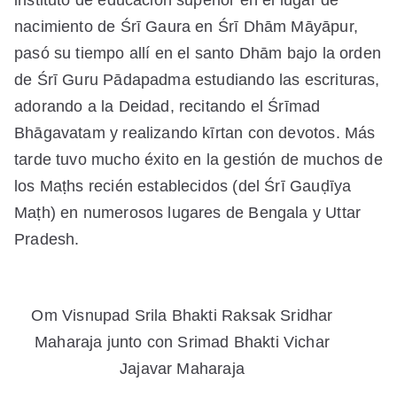
nacimiento de Śrī Gaura en Śrī Dhām Māyāpur,
pasó su tiempo allí en el santo Dhām bajo la orden
de Śrī Guru Pādapadma estudiando las escrituras,
adorando a la Deidad, recitando el Śrīmad
Bhāgavatam y realizando kīrtan con devotos. Más
tarde tuvo mucho éxito en la gestión de muchos de
los Maṭhs recién establecidos (del Śrī Gauḍīya
Maṭh) en numerosos lugares de Bengala y Uttar
Pradesh.
Om Visnupad Srila Bhakti Raksak Sridhar
Maharaja junto con Srimad Bhakti Vichar
Jajavar Maharaja