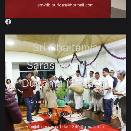
em@il: puridas@hotmail.com
Facebook
Sri Chaitanya
Saraswat Math,
Duitama (Boyacá)
Carrera 5 #20-03 Barrio Manzanares
Móvil: 320 8486186
em@il: omkarnathdas2349@gmail.com