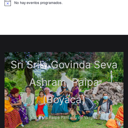
No hay eventos programados.
Sri Srila Govinda Seva
Ashram, Paipa
(Boyacá)
Km 4 Vía Paipa Pantano de Vargas