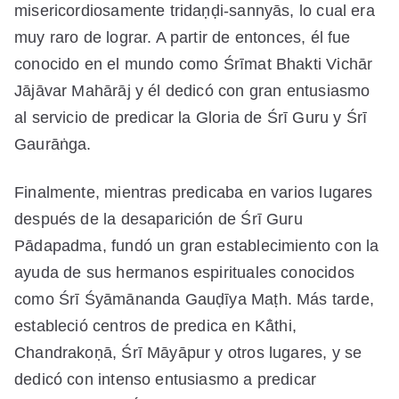
misericordiosamente tridaṇḍi-sannyās, lo cual era
muy raro de lograr. A partir de entonces, él fue
conocido en el mundo como Śrīmat Bhakti Vichār
Jājāvar Mahārāj y él dedicó con gran entusiasmo
al servicio de predicar la Gloria de Śrī Guru y Śrī
Gaurāṅga.
Finalmente, mientras predicaba en varios lugares
después de la desaparición de Śrī Guru
Pādapadma, fundó un gran establecimiento con la
ayuda de sus hermanos espirituales conocidos
como Śrī Śyāmānanda Gauḍīya Maṭh. Más tarde,
estableció centros de predica en Kā̐thi,
Chandrakoṇā, Śrī Māyāpur y otros lugares, y se
dedicó con intenso entusiasmo a predicar