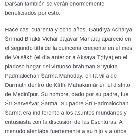
Darśan también se verán enormemente
beneficiados por esto.
Hace casi cuarenta y ocho años, Gauḍīya Āchārya
Śrīmad Bhakti Vichār Jājāvar Mahārāj apareció en
el segundo tithi de la quincena creciente en el mes
de Vaiśākh (el día anterior a Akṣaya Tṛtīya) en el
piadoso hogar del virtuoso brāhmaṇ Śrīyukta
Padmalochan Śarmā Mahoday, en la villa de
Durmuth dentro de Kā̐thi Mahakumār en el distrito
de Medinīpur. Su nombre, dado por su padre, fue
Śrī Sarveśvar Śarmā. Su padre Śrī Padmalochan
Śarmā era indiferente a los asuntos mundanos y
entusiasta con la discusión de las Escrituras. A
menudo alentaba fuertemente a su hijo y a otros