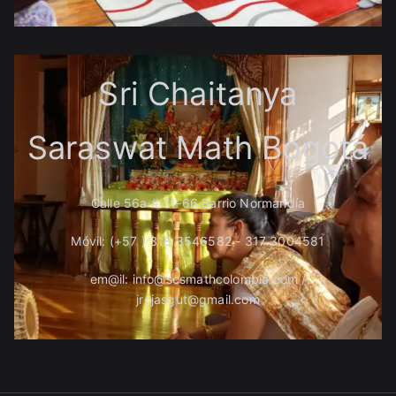
Sri Chaitanya
Saraswat Math Bogotá
Calle 56a # 71-66 Barrio Normandía
Móvil: (+57 ) 318 3546582 - 317 3004581
em@il: info@scsmathcolombia.com /
jrojasgut@gmail.com