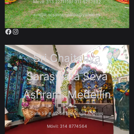
Movil: 313 2271119/ 311 5757522
em@il: scsasrampaipa@yahoo.es
Facebook
Instagram
Sri Chaitanya
Saraswata Seva
Ashram, Medellín
Calle 59 # 42-56 Barrio Los Ángeles
Móvil: 314 8774564