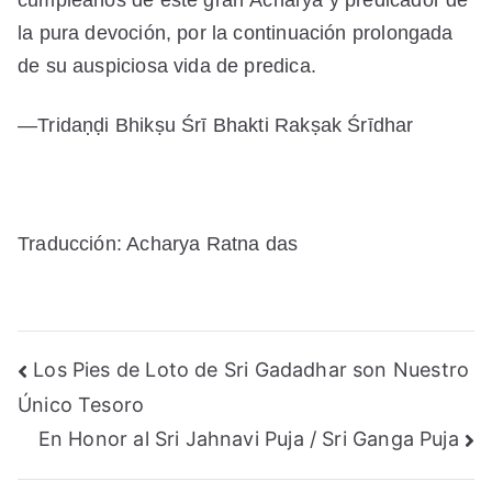
la pura devoción, por la continuación prolongada
de su auspiciosa vida de predica.
—Tridaṇḍi Bhikṣu Śrī Bhakti Rakṣak Śrīdhar
Traducción: Acharya Ratna das
Navegación
Los Pies de Loto de Sri Gadadhar son Nuestro
Único Tesoro
de
En Honor al Sri Jahnavi Puja / Sri Ganga Puja
entradas