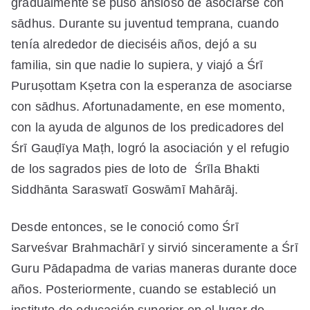
gradualmente se puso ansioso de asociarse con
sādhus. Durante su juventud temprana, cuando
tenía alrededor de dieciséis años, dejó a su
familia, sin que nadie lo supiera, y viajó a Śrī
Puruṣottam Kṣetra con la esperanza de asociarse
con sādhus. Afortunadamente, en ese momento,
con la ayuda de algunos de los predicadores del
Śrī Gauḍīya Maṭh, logró la asociación y el refugio
de los sagrados pies de loto de Śrīla Bhakti
Siddhānta Saraswatī Goswāmī Mahārāj.
Desde entonces, se le conoció como Śrī
Sarveśvar Brahmachārī y sirvió sinceramente a Śrī
Guru Pādapadma de varias maneras durante doce
años. Posteriormente, cuando se estableció un
instituto de educación superior en el lugar de