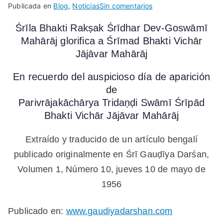
en
Publicada en
Blog
,
Noticias
Sin comentarios
En
Śrīla Bhakti Rakṣak Śrīdhar Dev-Goswāmī
Honor
Mahārāj glorifica a Śrīmad Bhakti Vichār
al
día
Jājāvar Mahārāj
de
Aparición
En recuerdo del auspicioso día de aparición
de
de
Tridandi
Parivrājakāchārya Tridaṇḍi Swāmī Śrīpād
Swami
Bhakti Vichār Jājāvar Mahārāj
Srimad
Bhakti
Extraído y traducido de un artículo bengalí
Vichar
publicado originalmente en Śrī Gauḍīya Darśan,
Jajavar
Maharaja
Volumen 1, Número 10, jueves 10 de mayo de
1956
Publicado en:
www.gaudiyadarshan.com