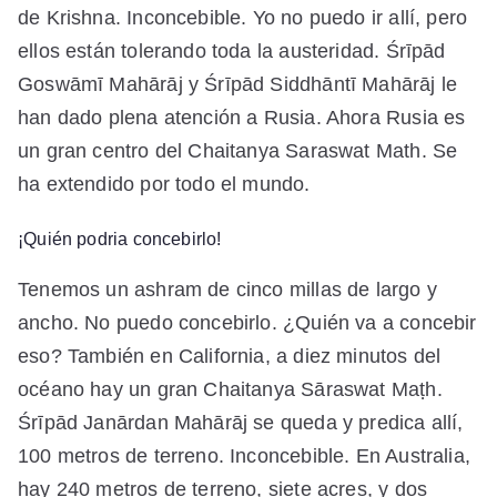
de Krishna. Inconcebible. Yo no puedo ir allí, pero
ellos están tolerando toda la austeridad. Śrīpād
Goswāmī Mahārāj y Śrīpād Siddhāntī Mahārāj le
han dado plena atención a Rusia. Ahora Rusia es
un gran centro del Chaitanya Saraswat Math. Se
ha extendido por todo el mundo.
¡Quién podria concebirlo!
Tenemos un ashram de cinco millas de largo y
ancho. No puedo concebirlo. ¿Quién va a concebir
eso? También en California, a diez minutos del
océano hay un gran Chaitanya Sāraswat Maṭh.
Śrīpād Janārdan Mahārāj se queda y predica allí,
100 metros de terreno. Inconcebible. En Australia,
hay 240 metros de terreno, siete acres, y dos