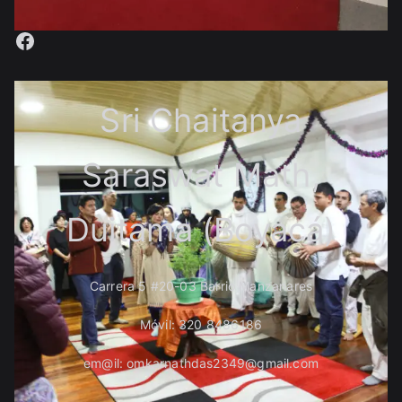
Facebook
Sri Chaitanya
Saraswat Math,
Duitama (Boyacá)
Carrera 5 #20-03 Barrio Manzanares
Móvil: 320 8486186
em@il: omkarnathdas2349@gmail.com