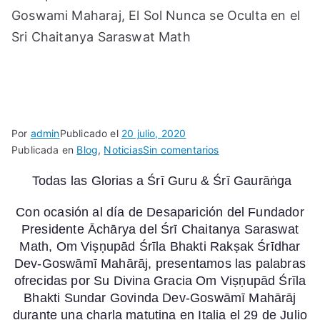
Goswami Maharaj, El Sol Nunca se Oculta en el
Sri Chaitanya Saraswat Math
Por
admin
Publicado el
20 julio, 2020
en
Publicada en
Blog
,
Noticias
Sin comentarios
En
Todas las Glorias a Śrī Guru & Śrī Gaurāṅga
Honor
al
Con ocasión al día de Desaparición del Fundador
Día
Presidente Āchārya del Śrī Chaitanya Saraswat
de
Math, Om Viṣṇupād Śrīla Bhakti Rakṣak Śrīdhar
Desaparición
Dev-Goswāmī Mahārāj, presentamos las palabras
de
ofrecidas por Su Divina Gracia Om Viṣṇupād Śrīla
Om
Bhakti Sundar Govinda Dev-Goswāmī Mahārāj
Visnupad
Sri
durante una charla matutina en Italia el 29 de Julio