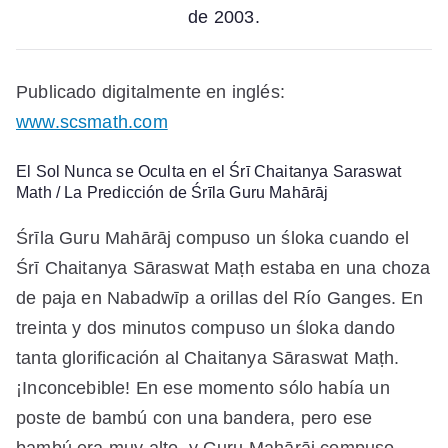
Srila
de 2003.
Bhakti
Raksak
Sridhar
Publicado digitalmente en inglés:
Dev-
www.scsmath.com
Goswami
Maharaj,
El Sol Nunca se Oculta en el Śrī Chaitanya Saraswat
El
Math / La Predicción de Śrīla Guru Mahārāj
Sol
Nunca
Śrīla Guru Mahārāj compuso un śloka cuando el
se
Śrī Chaitanya Sāraswat Maṭh estaba en una choza
Oculta
en
de paja en Nabadwīp a orillas del Río Ganges. En
el
treinta y dos minutos compuso un śloka dando
Sri
tanta glorificación al Chaitanya Sāraswat Maṭh.
Chaitanya
Saraswat
¡Inconcebible! En ese momento sólo había un
Math
poste de bambú con una bandera, pero ese
bambú era muy alto, y Guru Mahārāj compuso