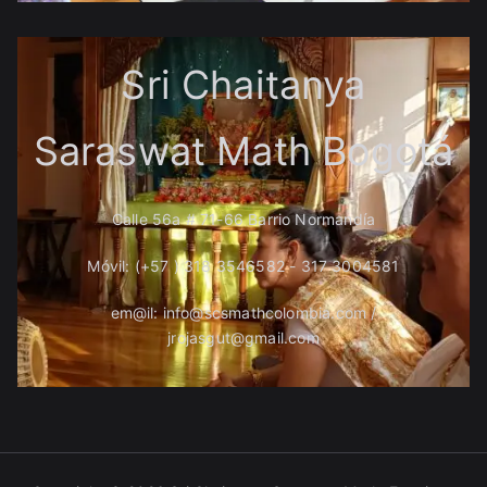
Sri Chaitanya
Saraswat Math Bogotá
Calle 56a # 71-66 Barrio Normandía
Móvil: (+57 ) 318 3546582 - 317 3004581
em@il: info@scsmathcolombia.com /
jrojasgut@gmail.com