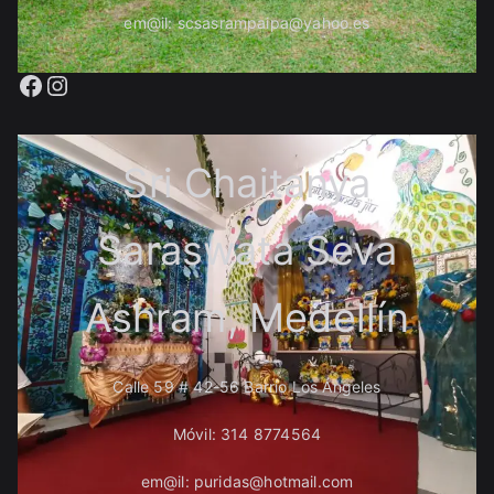
em@il: scsasrampaipa@yahoo.es
Facebook
Instagram
Sri Chaitanya
Saraswata Seva
Ashram, Medellín
Calle 59 # 42-56 Barrio Los Ángeles
Móvil: 314 8774564
em@il: puridas@hotmail.com