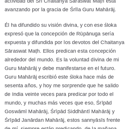
actividad del Śrī Chaitanya Sāraswat Maṭh está
avanzando por la gracia de Śrīla Guru Mahārāj.
Él ha difundido su visión divina, y con ese śloka
expresó que la concepción de Rūpānuga sería
expuesta y difundida por los devotos del Chaitanya
Sāraswat Maṭh. Ellos predican esta concepción
alrededor del mundo. Es la voluntad divina de mi
Guru Mahārāj y debe manifestarse en el futuro.
Guru Mahārāj escribió este śloka hace más de
sesenta años, y hoy me sorprende que he salido
de India veinte veces para predicar por todo el
mundo, y muchas más veces que eso, Śrīpād
Goswāmī Mahārāj, Śrīpād Siddhāntī Mahārāj y
Śrīpād Janārdan Mahārāj, estos sannyāsīs frente
de mí, siempre están predicando, de la mañana