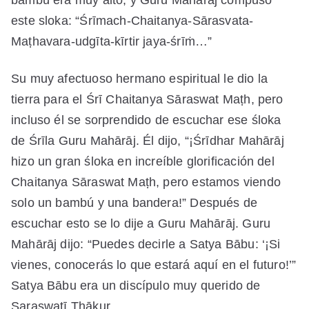
este sloka: “Śrīmach-Chaitanya-Sārasvata-
Maṭhavara-udgīta-kīrtir jaya-śrīṁ…”
Su muy afectuoso hermano espiritual le dio la
tierra para el Śrī Chaitanya Sāraswat Maṭh, pero
incluso él se sorprendido de escuchar ese śloka
de Śrīla Guru Mahārāj. Él dijo, “¡Śrīdhar Mahārāj
hizo un gran śloka en increíble glorificación del
Chaitanya Sāraswat Maṭh, pero estamos viendo
solo un bambú y una bandera!” Después de
escuchar esto se lo dije a Guru Mahārāj. Guru
Mahārāj dijo: “Puedes decirle a Satya Bābu: ‘¡Si
vienes, conocerás lo que estará aquí en el futuro!’”
Satya Bābu era un discípulo muy querido de
Saraswatī Ṭhākur.