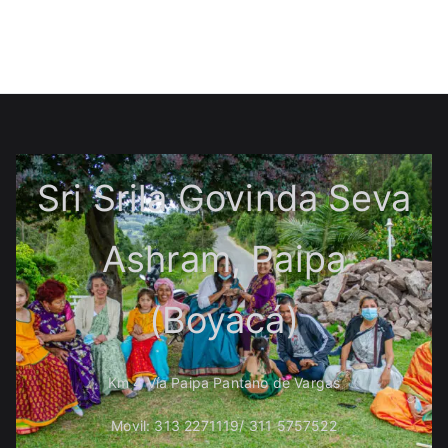
Sri Srila Govinda Seva
Ashram, Paipa
(Boyacá)
Km 4 Vía Paipa Pantano de Vargas
Movil: 313 2271119/ 311 5757522