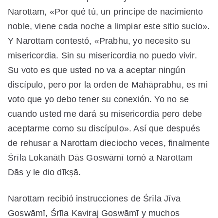
Narottam, «Por qué tú, un príncipe de nacimiento
noble, viene cada noche a limpiar este sitio sucio».
Y Narottam contestó, «Prabhu, yo necesito su
misericordia. Sin su misericordia no puedo vivir.
Su voto es que usted no va a aceptar ningún
discípulo, pero por la orden de Mahāprabhu, es mi
voto que yo debo tener su conexión. Yo no se
cuando usted me dará su misericordia pero debe
aceptarme como su discípulo». Así que después
de rehusar a Narottam dieciocho veces, finalmente
Śrīla Lokanāth Dās Goswāmī tomó a Narottam
Dās y le dio dīkṣā.
Narottam recibió instrucciones de Śrīla Jīva
Goswāmī, Śrīla Kaviraj Goswāmī y muchos