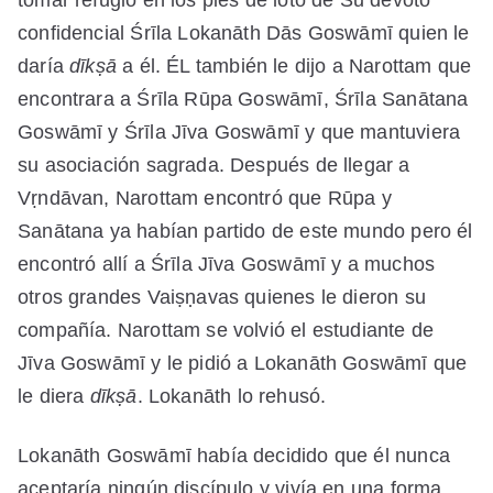
confidencial Śrīla Lokanāth Dās Goswāmī quien le
daría
dīkṣā
a él. ÉL también le dijo a Narottam que
encontrara a Śrīla Rūpa Goswāmī, Śrīla Sanātana
Goswāmī y Śrīla Jīva Goswāmī y que mantuviera
su asociación sagrada. Después de llegar a
Vṛndāvan, Narottam encontró que Rūpa y
Sanātana ya habían partido de este mundo pero él
encontró allí a Śrīla Jīva Goswāmī y a muchos
otros grandes Vaiṣṇavas quienes le dieron su
compañía. Narottam se volvió el estudiante de
Jīva Goswāmī y le pidió a Lokanāth Goswāmī que
le diera
dīkṣā
. Lokanāth lo rehusó.
Lokanāth Goswāmī había decidido que él nunca
aceptaría ningún discípulo y vivía en una forma