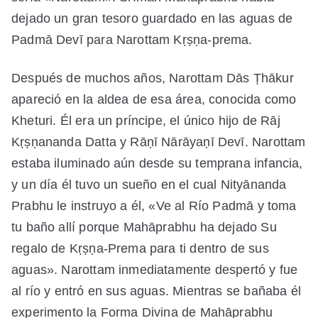
dejado un gran tesoro guardado en las aguas de
Padmā Devī para Narottam Kṛṣṇa-prema.
Después de muchos años, Narottam Dās Ṭhākur
apareció en la aldea de esa área, conocida como
Kheturi. Él era un príncipe, el único hijo de Rāj
Kṛṣṇananda Datta y Rāṇī Nārāyaṇī Devī. Narottam
estaba iluminado aún desde su temprana infancia,
y un día él tuvo un sueño en el cual Nityānanda
Prabhu le instruyo a él, «Ve al Río Padmā y toma
tu baño allí porque Mahāprabhu ha dejado Su
regalo de Kṛṣṇa-Prema para ti dentro de sus
aguas». Narottam inmediatamente despertó y fue
al río y entró en sus aguas. Mientras se bañaba él
experimento la Forma Divina de Mahāprabhu