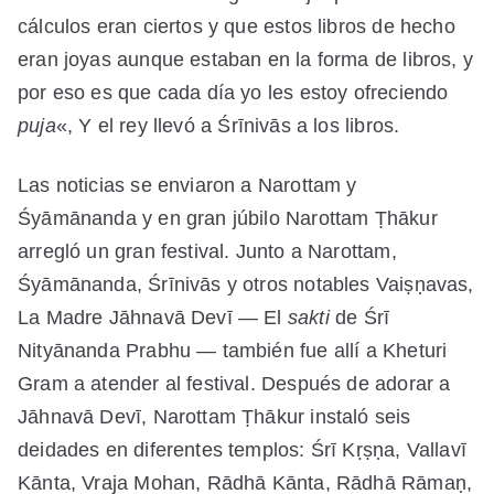
cálculos eran ciertos y que estos libros de hecho
eran joyas aunque estaban en la forma de libros, y
por eso es que cada día yo les estoy ofreciendo
puja
«, Y el rey llevó a Śrīnivās a los libros.
Las noticias se enviaron a Narottam y
Śyāmānanda y en gran júbilo Narottam Ṭhākur
arregló un gran festival. Junto a Narottam,
Śyāmānanda, Śrīnivās y otros notables Vaiṣṇavas,
La Madre Jāhnavā Devī — El
sakti
de Śrī
Nityānanda Prabhu — también fue allí a Kheturi
Gram a atender al festival. Después de adorar a
Jāhnavā Devī, Narottam Ṭhākur instaló seis
deidades en diferentes templos: Śrī Kṛṣṇa, Vallavī
Kānta, Vraja Mohan, Rādhā Kānta, Rādhā Rāmaṇ,