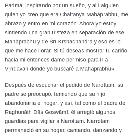
Padmā, inspirando por un sueño, y allí alguien
quien yo creo que era Chaitanya Mahāprabhu, me
abrazo y entro en mi corazón. Ahora yo estoy
sintiendo una gran tristeza en separación de ese
Mahāprabhu y de Śrī Kṛṣṇachandra y eso es lo
que me hace llorar. Si tú deseas mostrar tu cariño
hacia mi entonces dame permiso para ir a
Vṛndāvan donde yo buscaré a Mahāprabhu».
Después de escuchar el pedido de Narottam, su
padre se preocupó, temiendo que su hijo
abandonaría el hogar, y así, tal como el padre de
Raghunāth Dās Goswāmī, él arregló algunos
guardias para vigilar a Narottam. Narrotam
permaneció en su hogar, cantando, danzando y