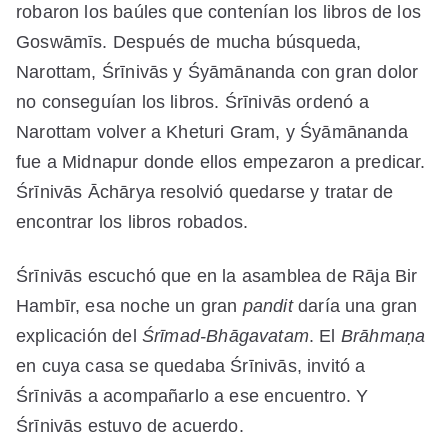
robaron los baúles que contenían los libros de los
Goswāmīs. Después de mucha búsqueda,
Narottam, Śrīnivās y Śyāmānanda con gran dolor
no conseguían los libros. Śrīnivās ordenó a
Narottam volver a Kheturi Gram, y Śyāmānanda
fue a Midnapur donde ellos empezaron a predicar.
Śrīnivās Āchārya resolvió quedarse y tratar de
encontrar los libros robados.
Śrīnivās escuchó que en la asamblea de Rāja Bir
Hambīr, esa noche un gran
pandit
daría una gran
explicación del
Śrīmad-Bhāgavatam
. El
Brāhmaṇa
en cuya casa se quedaba Śrīnivās, invitó a
Śrīnivās a acompañarlo a ese encuentro. Y
Śrīnivās estuvo de acuerdo.