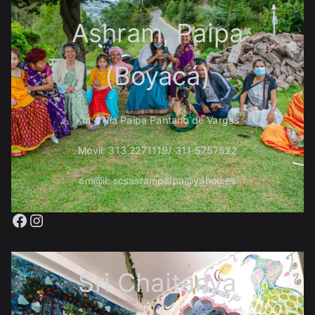
Ashram, Paipa
(Boyacá)
Km 4 Vía Paipa Pantano de Vargas
Movil: 313 2271119/ 311 5757522
em@il: scsasrampaipa@yahoo.es
Facebook
Instagram
Sri Chaitanya