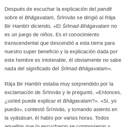
Después de escuchar la explicación del
pandit
sobre el
Bhāgavatam
, Śrīnivās se dirigió al Rāja
Bir Hambīr diciendo, «El
Śrīmad-Bhāgavatam
no
es un juego de niños, Es el conocimiento
transcendental que descendió a esta tierra para
nuestro super beneficio y la explicación dada por
este hombre es intolerable, él obviamente no sabe
nada del significado del
Śrīmad-Bhāgavatam
«.
Rāja Bir Hambīr estaba muy sorprendido por la
exclamación de Śrīnivās y le preguntó, «Entonces,
¿usted puede explicar el
Bhāgavatam
?». «Si, yo
puedo», contestó Śrīnivās, y tomando asiento en
la
vyāsāsan
, él hablo por varias horas. Todos
aquellos que lo escucharon se conmovieron y