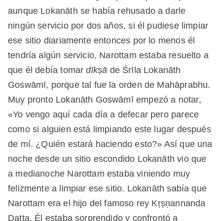
aunque Lokanāth se había rehusado a darle
ningún servicio por dos años, si él pudiese limpiar
ese sitio diariamente entonces por lo menos él
tendría algún servicio, Narottam estaba resuelto a
que él debía tomar
dīkṣā
de Śrīla Lokanāth
Goswāmī, porque tal fue la orden de Mahāprabhu.
Muy pronto Lokanāth Goswāmī empezó a notar,
«Yo vengo aquí cada día a defecar pero parece
como si alguien está limpiando este lugar después
de mí. ¿Quién estará haciendo esto?» Así que una
noche desde un sitio escondido Lokanāth vio que
a medianoche Narottam estaba viniendo muy
felizmente a limpiar ese sitio. Lokanāth sabía que
Narottam era el hijo del famoso rey Kṛṣṇannanda
Datta. Él estaba sorprendido y confrontó a