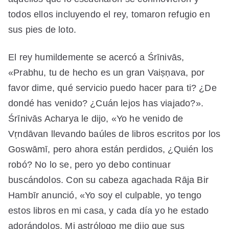
todos ellos incluyendo el rey, tomaron refugio en
sus pies de loto.
El rey humildemente se acercó a Śrīnivās,
«Prabhu, tu de hecho es un gran Vaiṣṇava, por
favor dime, qué servicio puedo hacer para ti? ¿De
dondé has venido? ¿Cuán lejos has viajado?».
Śrīnivās Acharya le dijo, «Yo he venido de
Vṛndāvan llevando baúles de libros escritos por los
Goswāmī, pero ahora están perdidos, ¿Quién los
robó? No lo se, pero yo debo continuar
buscándolos. Con su cabeza agachada Rāja Bir
Hambīr anunció, «Yo soy el culpable, yo tengo
estos libros en mi casa, y cada día yo he estado
adorándolos. Mi astrólogo me dijo que sus