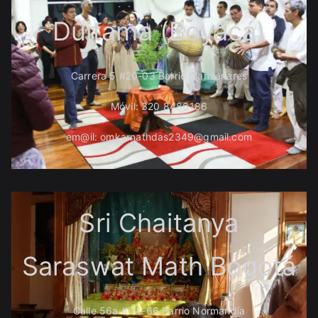
Duitama (Boyacá)
Carrera 5 #20-03 Barrio Manzanares
Móvil: 320 8486186
em@il: omkarnathdas2349@gmail.com
Sri Chaitanya
Saraswat Math Bogotá
Calle 56a # 71-66 Barrio Normandía