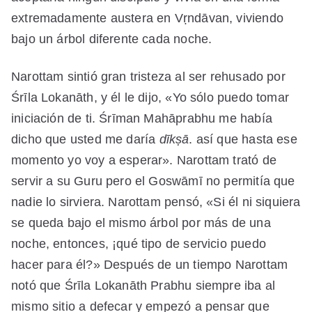
extremadamente austera en Vṛndāvan, viviendo
bajo un árbol diferente cada noche.
Narottam sintió gran tristeza al ser rehusado por
Śrīla Lokanāth, y él le dijo, «Yo sólo puedo tomar
iniciación de ti. Śrīman Mahāprabhu me había
dicho que usted me daría
dīkṣā
. así que hasta ese
momento yo voy a esperar». Narottam trató de
servir a su Guru pero el Goswāmī no permitía que
nadie lo sirviera. Narottam pensó, «Si él ni siquiera
se queda bajo el mismo árbol por más de una
noche, entonces, ¡qué tipo de servicio puedo
hacer para él?» Después de un tiempo Narottam
notó que Śrīla Lokanāth Prabhu siempre iba al
mismo sitio a defecar y empezó a pensar que