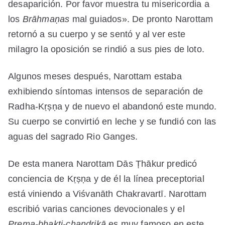
desaparición. Por favor muestra tu misericordia a
los
Brāhmaṇas
mal guiados». De pronto Narottam
retornó a su cuerpo y se sentó y al ver este
milagro la oposición se rindió a sus pies de loto.
Algunos meses después, Narottam estaba
exhibiendo síntomas intensos de separación de
Radha-Kṛṣṇa y de nuevo el abandonó este mundo.
Su cuerpo se convirtió en leche y se fundió con las
aguas del sagrado Rio Ganges.
De esta manera Narottam Dās Ṭhākur predicó
conciencia de Kṛṣṇa y de él la línea preceptorial
está viniendo a Viśvanāth Chakravartī. Narottam
escribió varias canciones devocionales y el
Prema-bhakti-chandrikā
es muy famoso en este