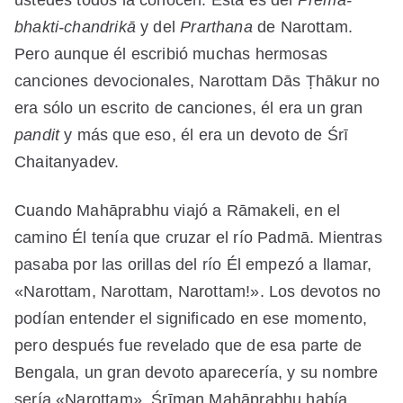
bhakti-chandrikā
y del
Prarthana
de Narottam.
Pero aunque él escribió muchas hermosas
canciones devocionales, Narottam Dās Ṭhākur no
era sólo un escrito de canciones, él era un gran
pandit
y más que eso, él era un devoto de Śrī
Chaitanyadev.
Cuando Mahāprabhu viajó a Rāmakeli, en el
camino Él tenía que cruzar el río Padmā. Mientras
pasaba por las orillas del río Él empezó a llamar,
«Narottam, Narottam, Narottam!». Los devotos no
podían entender el significado en ese momento,
pero después fue revelado que de esa parte de
Bengala, un gran devoto aparecería, y su nombre
sería «Narottam». Śrīman Mahāprabhu había