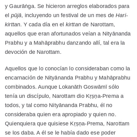
y Gaurāṅga. Se hicieron arreglos elaborados para
el
pūjā
, incluyendo un festival de un mes de
Hari-
kirttan
. Y cada día en el
kirttan
de Narottam,
aquellos que eran afortunados veían a Nityānanda
Prabhu y a Mahāprabhu danzando allí, tal era la
devoción de Narottam.
Aquellos que lo conocían lo consideraban como la
encarnación de Nityānanda Prabhu y Mahāprabhu
combinados. Aunque Lokanāth Goswāmī sólo
tenía un discípulo, Narottam dio Kṛṣṇa-Prema a
todos, y tal como Nityānanda Prabhu, él no
consideraba quien era apropiado y quien no.
Quienquiera que quisiese Kṛṣṇa-Prema, Narottam
se los daba. A él se le había dado ese poder