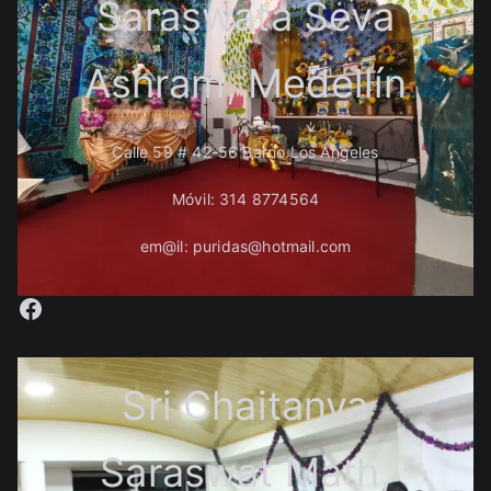
Saraswata Seva
Ashram, Medellín
Calle 59 # 42-56 Barrio Los Ángeles
Móvil: 314 8774564
em@il: puridas@hotmail.com
Facebook
Sri Chaitanya
Saraswat Math,