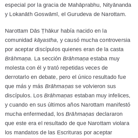
especial por la gracia de Mahāprabhu, Nityānanda
y Lokanāth Goswāmī, el Gurudeva de Narottam.
Narottam Dās Ṭhākur había nacido en la
comunidad
kāyastha
, y causó mucha controversia
por aceptar discípulos quienes eran de la casta
Brāhmaṇa
. La sección
Brāhmaṇa
estaba muy
molesta con él y trató repetidas veces de
derrotarlo en debate, pero el único resultado fue
que más y más
Brāhmaṇas
se volvieron sus
discípulos. Los
Brāhmaṇas
estaban muy infelices,
y cuando en sus últimos años Narottam manifestó
mucha enfermedad, los
Brāhmaṇas
declararon
que este era el resultado de que Narottam violara
los mandatos de las Escrituras por aceptar