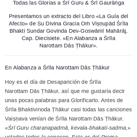
Todas las Glorias a Śrī Guru & Śrī Gaurāṅga
Honor
al
Presentamos un extracto del Libro «La Guía del
Día
Afecto» de Su Divina Gracia Oṁ
Viṣṇupād
Śrīla
de
Bhakti Sundar Govinda Dev-Goswāmī Mah
ā
rāj,
Desaparición
Cap. Diecisiete. «En Alabanza a Śrīla
de
Narottam
Dās
Ṭhākur».
Srila
Narottam
Das
Thakur
En Alabanza a Śrīla
Narottam
Dās
Ṭhākur
Hoy es el día de Desaparición de Śrīla
Narottam
Dās
Ṭhākur, así que me gustaría decir
unas pocas palabras para Glorificarlo. Antes de
Śrīla Bhaktivinoda Ṭhākur casi todas las canciones
Vaiṣṇava venían de Śrīla
Narottam
Dās
Ṭhākur.
«
Śrī Guru charanapadmā, kevala-bhakati-sadma,
»
ustedes todos la conocen. Esta es del
Prema-