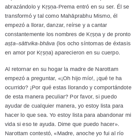
abrazándolo y Kṛṣṇa-Prema entró en su ser. Él se
transformó y tal como Mahāprabhu Mismo, él
empezó a llorar, danzar, reírse y a cantar
constantemente los nombres de Kṛṣṇa y de pronto
aṣṭa
–
sāttvika
-bhāva
(los ocho síntomas de éxtasis
en amor por Kṛṣṇa) aparecieron en su cuerpo.
Al retornar en su hogar la madre de Narottam
empezó a preguntar, «¡Oh hijo mío!, ¡qué te ha
ocurrido? ¡Por qué estas llorando y comportándote
de esta manera peculiar? Por favor, si puedo
ayudar de cualquier manera, yo estoy lista para
hacer lo que sea. Yo estoy lista para abandonar mi
vida si eso te ayuda. Dime que puedo hacer».
Narottam contestó, «Madre, anoche yo fui al río