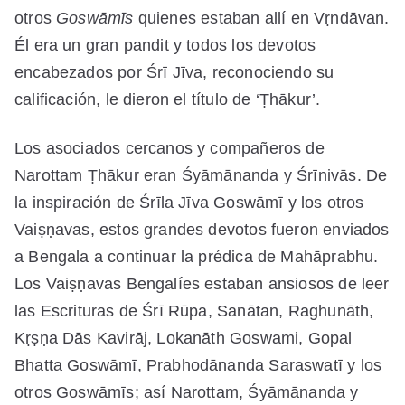
otros
Goswāmīs
quienes estaban allí en Vṛndāvan.
Él era un gran pandit y todos los devotos
encabezados por Śrī Jīva, reconociendo su
calificación, le dieron el título de ‘Ṭhākur’.
Los asociados cercanos y compañeros de
Narottam Ṭhākur eran Śyāmānanda y Śrīnivās. De
la inspiración de Śrīla Jīva Goswāmī y los otros
Vaiṣṇavas, estos grandes devotos fueron enviados
a Bengala a continuar la prédica de Mahāprabhu.
Los Vaiṣṇavas Bengalíes estaban ansiosos de leer
las Escrituras de Śrī Rūpa, Sanātan, Raghunāth,
Kṛṣṇa Dās Kavirāj, Lokanāth Goswami, Gopal
Bhatta Goswāmī, Prabhodānanda Saraswatī y los
otros Goswāmīs; así Narottam, Śyāmānanda y