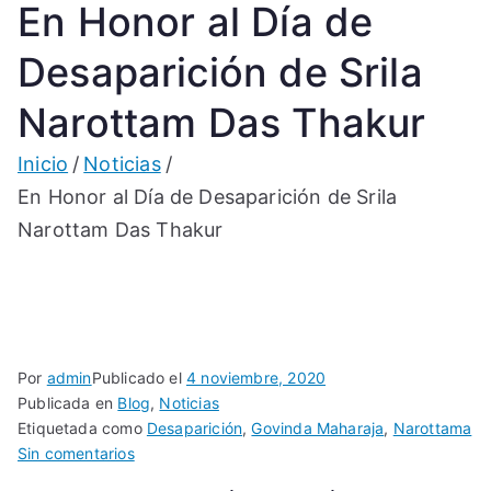
En Honor al Día de
Desaparición de Srila
Narottam Das Thakur
Inicio
Noticias
En Honor al Día de Desaparición de Srila
Narottam Das Thakur
Por
admin
Publicado el
4 noviembre, 2020
Publicada en
Blog
,
Noticias
Etiquetada como
Desaparición
,
Govinda Maharaja
,
Narottama
en
Sin comentarios
En