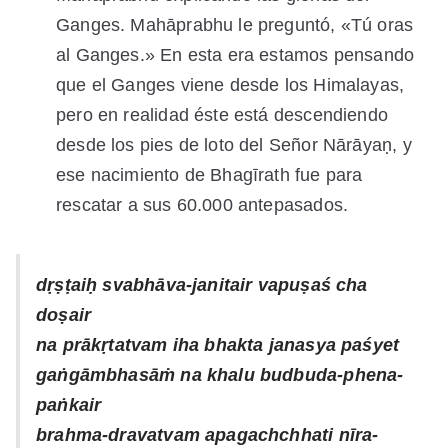
Ganges. Mahāprabhu le preguntó, «Tú oras
al Ganges.» En esta era estamos pensando
que el Ganges viene desde los Himalayas,
pero en realidad éste está descendiendo
desde los pies de loto del Señor Nārāyaṇ, y
ese nacimiento de Bhagīrath fue para
rescatar a sus 60.000 antepasados.
dṛṣṭaiḥ
svabhāva-janitair vapuṣaś cha
doṣair
na prākṛtatvam iha bhakta janasya paśyet
gaṅgāmbhasāṁ na khalu budbuda-phena-
paṅkair
brahma-dravatvam apagachchhati nīra-