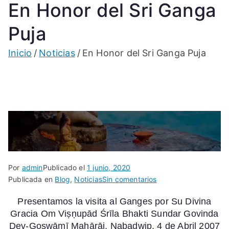
En Honor del Sri Ganga
Puja
Inicio
Noticias
En Honor del Sri Ganga Puja
Por
admin
Publicado el
1 junio, 2020
en
Publicada en
Blog
,
Noticias
Sin comentarios
En
Presentamos la visita al Ganges por Su Divina
Honor
Gracia
Om
Viṣṇupād
Śrīla
Bhakti
Sundar
Govinda
del
Dev-Goswāmī Mahārāj,
Nabadwip, 4 de Abril 2007
Sri