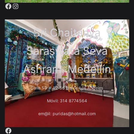
Facebook
Instagram
Sri Chaitanya
Saraswata Seva
Ashram, Medellín
Calle 59 # 42-56 Barrio Los Ángeles
Móvil: 314 8774564
em@il: puridas@hotmail.com
Facebook