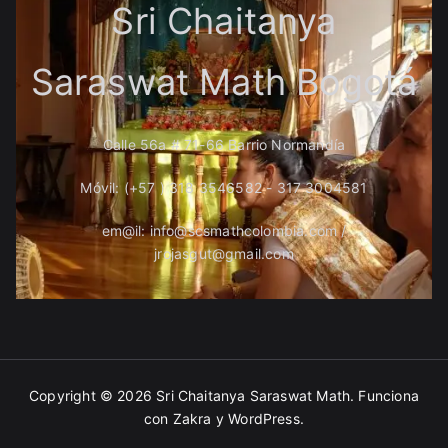
Sri Chaitanya
Saraswat Math Bogotá
Calle 56a # 71-66 Barrio Normandía
Móvil: (+57 ) 318 3546582 - 317 3004581
em@il: info@scsmathcolombia.com /
jrojasgut@gmail.com
Copyright © 2026
Sri Chaitanya Saraswat Math
. Funciona
con
Zakra
y
WordPress
.