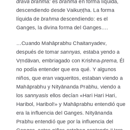
drava brahma:
es
brahma
en forma líquida,
descendiendo desde Vaikuṇṭha. La forma
líquida de
brahma
descendiendo: es el
Ganges, la divina forma del Ganges….
…Cuando Mahāprabhu Chaitanyadev,
después de tomar
sannyas,
estaba yendo a
Vṛndāvan, embriagado con Krishna-
prema,
Él
no podía entender que era qué. Y algunos
niños, que eran vaqueritos, estaban viendo a
Mahāprabhu y Nityānanda Prabhu, viendo a
los
sannyasis
ellos decían «Hari Hari Hari,
Haribol, Haribol!» y Mahāprabhu entendió que
era la influencia del Ganges. Nityānanda
Prabhu entendió que por la influencia del