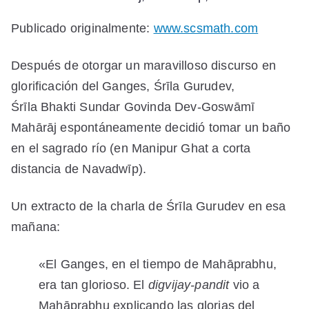
Ganga
Publicado originalmente:
www.scsmath.com
Puja
Después de otorgar un maravilloso discurso en
glorificación del Ganges, Śrīla Gurudev,
Śrīla
Bhakti
Sundar
Govinda Dev-Goswāmī
Mahārāj espontáneamente decidió tomar un baño
en el sagrado río
(en Manipur Ghat a corta
distancia de Navadwīp
)
.
Un extracto de la charla de Śrīla Gurudev en esa
mañana:
«El Ganges, en el tiempo de Mahāprabhu,
era tan
glorioso. El
digvijay-pandit
vio a
Mahāprabhu explicando las glorias del