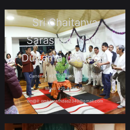
Sri Chaitanya
Saraswat Math,
Duitama (Boyacá)
Carrera 5 #20-03 Barrio Manzanares
Móvil: 320 8486186
em@il: omkarnathdas2349@gmail.com