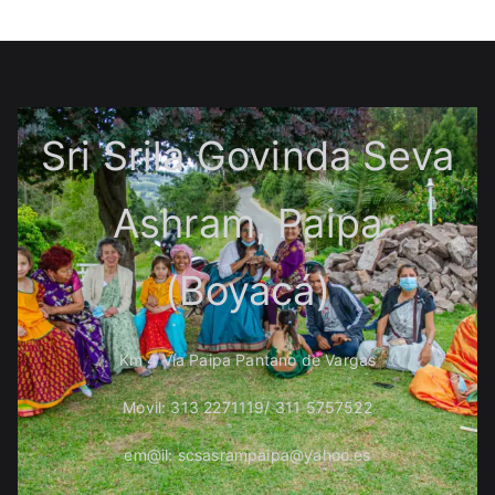
Sri Srila Govinda Seva
Ashram, Paipa
(Boyacá)
Km 4 Vía Paipa Pantano de Vargas
Movil: 313 2271119/ 311 5757522
em@il: scsasrampaipa@yahoo.es