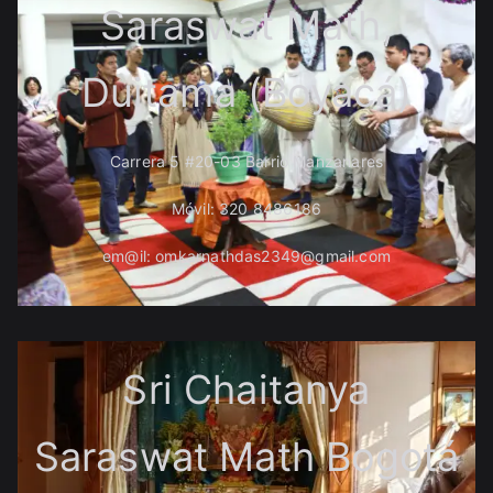
Saraswat Math,
Duitama (Boyacá)
Carrera 5 #20-03 Barrio Manzanares
Móvil: 320 8486186
em@il: omkarnathdas2349@gmail.com
Sri Chaitanya
Saraswat Math Bogotá