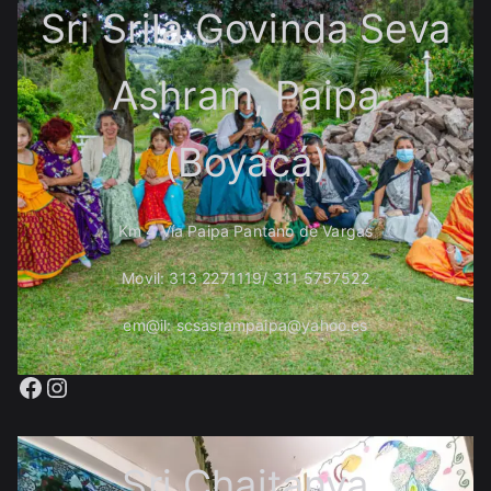
Sri Srila Govinda Seva
Ashram, Paipa
(Boyacá)
Km 4 Vía Paipa Pantano de Vargas
Movil: 313 2271119/ 311 5757522
em@il: scsasrampaipa@yahoo.es
Facebook
Instagram
Sri Chaitanya