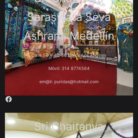
Saraswata Seva
Ashram, Medellín
Calle 59 # 42-56 Barrio Los Ángeles
Móvil: 314 8774564
em@il: puridas@hotmail.com
Facebook
Sri Chaitanya