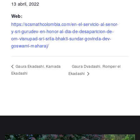
13 abril, 2022
Web:
https://scsmathcolombia.com/en-el-servicio-al-senor-
y-sri-gurudev-en-honor-al-dia-de-desaparicion-de-
om-visnupad-sri-srila-bhakti-sundar-govinda-dev-
goswami-maharaj/
Gaura Dvadashi. Romper el
Gaura Ekadashi. Kamada
Ekadashi
Ekadashi