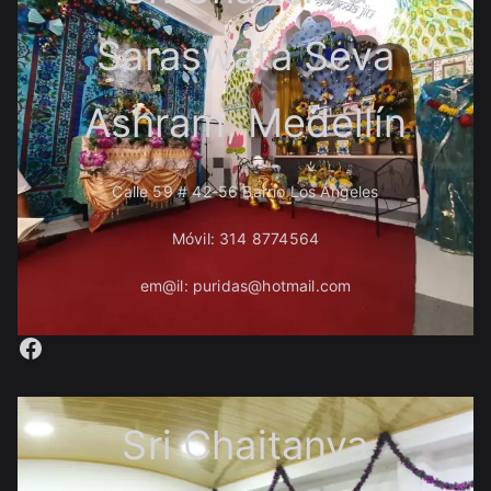
Saraswata Seva
Ashram, Medellín
Calle 59 # 42-56 Barrio Los Ángeles
Móvil: 314 8774564
em@il: puridas@hotmail.com
Facebook
Sri Chaitanya