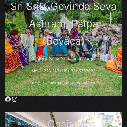
Sri Srila Govinda Seva
Ashram, Paipa
(Boyacá)
Km 4 Vía Paipa Pantano de Vargas
Movil: 313 2271119/ 311 5757522
em@il: scsasrampaipa@yahoo.es
Facebook
Instagram
Sri Chaitanya