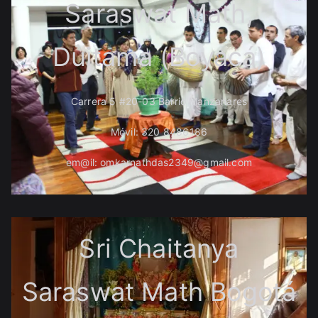
Saraswat Math,
Duitama (Boyacá)
Carrera 5 #20-03 Barrio Manzanares
Móvil: 320 8486186
em@il: omkarnathdas2349@gmail.com
Sri Chaitanya
Saraswat Math Bogotá