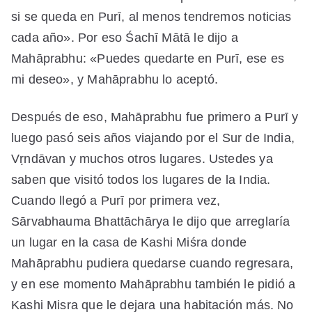
si se queda en Purī, al menos tendremos noticias
cada año». Por eso Śachī Mātā le dijo a
Mahāprabhu: «Puedes quedarte en Purī, ese es
mi deseo», y Mahāprabhu lo aceptó.
Después de eso, Mahāprabhu fue primero a Purī y
luego pasó seis años viajando por el Sur de India,
Vṛndāvan y muchos otros lugares. Ustedes ya
saben que visitó todos los lugares de la India.
Cuando llegó a Purī por primera vez,
Sārvabhauma Bhattāchārya le dijo que arreglaría
un lugar en la casa de Kashi Miśra donde
Mahāprabhu pudiera quedarse cuando regresara,
y en ese momento Mahāprabhu también le pidió a
Kashi Misra que le dejara una habitación más. No