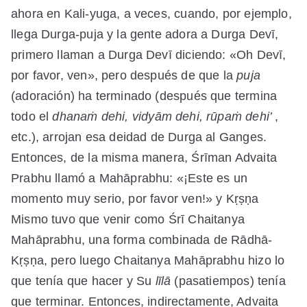
ahora en Kali-yuga, a veces, cuando, por ejemplo,
llega Durga-puja y la gente adora a Durga Devī,
primero llaman a Durga Devī diciendo: «Oh Devī,
por favor, ven», pero después de que la
puja
(adoración) ha terminado (después que termina
todo el
dhanaṁ dehi, vidyām dehi, rūpaṁ dehi’
,
etc.), arrojan esa deidad de Durga al Ganges.
Entonces, de la misma manera, Śrīman Advaita
Prabhu llamó a Mahāprabhu: «¡Este es un
momento muy serio, por favor ven!» y Kṛṣṇa
Mismo tuvo que venir como Śrī Chaitanya
Mahāprabhu, una forma combinada de Rādhā-
Kṛṣṇa, pero luego Chaitanya Mahāprabhu hizo lo
que tenía que hacer y Su
līlā
(pasatiempos) tenía
que terminar. Entonces, indirectamente, Advaita