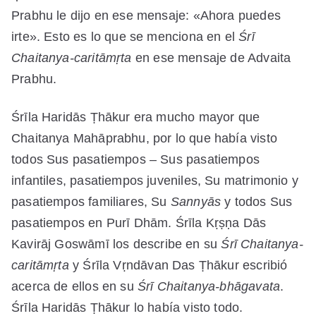
Prabhu le dijo en ese mensaje: «Ahora puedes
irte». Esto es lo que se menciona en el
Śrī
Chaitanya-caritāmṛta
en ese mensaje de Advaita
Prabhu.
Śrīla Haridās Ṭhākur era mucho mayor que
Chaitanya Mahāprabhu, por lo que había visto
todos Sus pasatiempos – Sus pasatiempos
infantiles, pasatiempos juveniles, Su matrimonio y
pasatiempos familiares, Su
Sannyās
y todos Sus
pasatiempos en Purī Dhām. Śrīla Kṛṣṇa Dās
Kavirāj
Goswāmī los describe en su
Śrī Chaitanya-
caritāmṛta
y Śrīla Vṛndāvan Das Ṭhākur escribió
acerca de ellos en su
Śrī Chaitanya-bhāgavata
.
Śrīla Haridās Ṭhākur lo había visto todo.