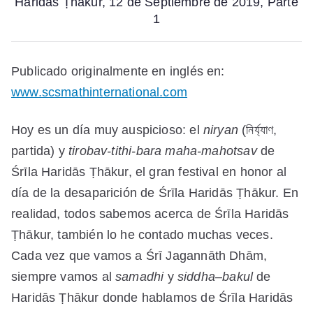
Haridās Ṭhākur, 12 de Septiembre de 2019, Parte
1
Publicado originalmente en inglés en:
www.scsmathinternational.com
Hoy es un día muy auspicioso: el
niryan
(নির্য্যাণ,
partida) y
tirobav-tithi-bara maha-mahotsav
de
Śrīla Haridās Ṭhākur, el gran festival en honor al
día de la desaparición de Śrīla Haridās Ṭhākur. En
realidad, todos sabemos acerca de Śrīla Haridās
Ṭhākur, también lo he contado muchas veces.
Cada vez que vamos a Śrī Jagannāth Dhām,
siempre vamos al
samadhi
y
siddha
–
bakul
de
Haridās Ṭhākur donde hablamos de Śrīla Haridās