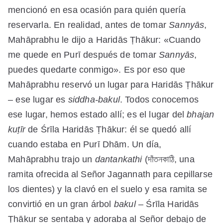
mencionó en esa ocasión para quién quería
reservarla. En realidad, antes de tomar
Sannyās
,
Mahāprabhu le dijo a Haridās Ṭhākur: «Cuando
me quede en Purī después de tomar
Sannyās
,
puedes quedarte conmigo». Es por eso que
Mahāprabhu reservó un lugar para Haridās Ṭhākur
– ese lugar es
siddha-bakul
. Todos conocemos
ese lugar, hemos estado allí; es el lugar del
bhajan
kuṭīr
de Śrīla Haridās Ṭhākur: él se quedó allí
cuando estaba en Purī Dhām. Un día,
Mahāprabhu trajo un
dantankathi
(দাঁতনকাঠি, una
ramita ofrecida al Señor Jagannath para cepillarse
los dientes) y la clavó en el suelo y esa ramita se
convirtió en un gran árbol
bakul
– Śrīla Haridās
Ṭhākur se sentaba y adoraba al Señor debajo de