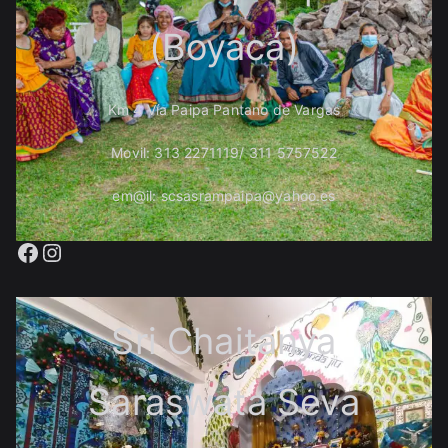
(Boyacá)
Km 4 Vía Paipa Pantano de Vargas
Movil: 313 2271119/ 311 5757522
em@il: scsasrampaipa@yahoo.es
Facebook
Instagram
Sri Chaitanya
Saraswata Seva