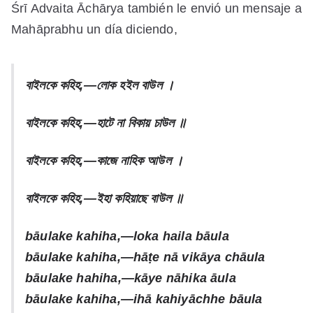
Śrī Advaita Āchārya también le envió un mensaje a
Mahāprabhu un día diciendo,
বাইলকে
কহিহ
,—
লোক
হইল
বাউল
।
বাইলকে
কহিহ
,—
হাটে
না
বিকায়
চাউল
॥
বাইলকে
কহিহ
,—
কাজে
নাহিক
আউল
।
বাইলকে
কহিহ
,—
ইহা
কহিয়াছে
বাউল
॥
bāulake
kahiha,—loka haila bāula
bāulake
kahiha,—hāṭe nā vikāya chāula
bāulake
hahiha,—kāye nāhika āula
bāulake
kahiha,—ihā kahiyāchhe bāula