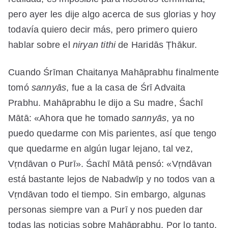
pero ayer les dije algo acerca de sus glorias y hoy
todavía quiero decir más, pero primero quiero
hablar sobre el
niryan
tithi
de Haridās Ṭhākur.
Cuando Śrīman Chaitanya Mah
ā
prabhu finalmente
tomó
sanny
ā
s
, fue a la casa de Śrī Advaita
Prabhu. Mah
ā
prabhu le dijo a Su madre, Śachī
M
ā
t
ā
: «Ahora que he tomado
sanny
ā
s
, ya no
puedo quedarme con Mis parientes, así que tengo
que quedarme en algún lugar lejano, tal vez,
Vṛndāvan o Purī». Śachī Mātā pensó: «Vṛndāvan
está bastante lejos de Nabadwīp y no todos van a
Vṛndāvan todo el tiempo. Sin embargo, algunas
personas siempre van a Purī y nos pueden dar
todas las noticias sobre Mahāprabhu. Por lo tanto,