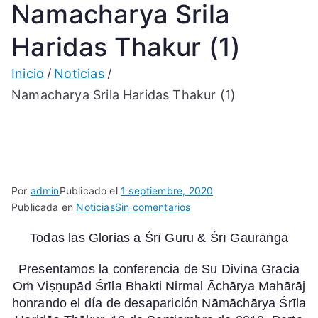
Namacharya Srila
Haridas Thakur (1)
Inicio
Noticias
Namacharya Srila Haridas Thakur (1)
Por
admin
Publicado el
1 septiembre, 2020
en
Publicada en
Noticias
Sin comentarios
Namacharya
Todas las Glorias a Śrī Guru & Śrī Gaurāṅga
Srila
Haridas
Presentamos la conferencia de Su Divina Gracia
Thakur
Oṁ
Viṣṇupād
Śrīla
Bhakti
Nirmal
Āchārya Mahārāj
(1)
honrando el día de desaparición
Nāmāchārya
Śrīla