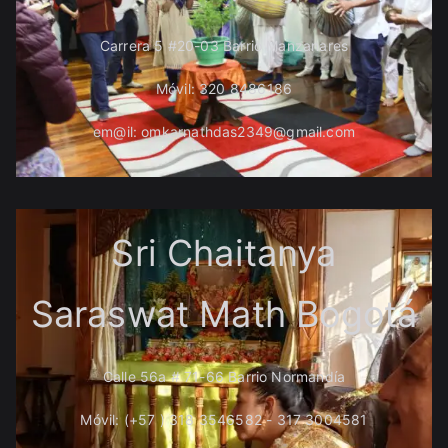
Carrera 5 #20-03 Barrio Manzanares
Móvil: 320 8486186
em@il: omkarnathdas2349@gmail.com
Sri Chaitanya
Saraswat Math Bogotá
Calle 56a # 71-66 Barrio Normandía
Móvil: (+57 ) 318 3546582 - 317 3004581