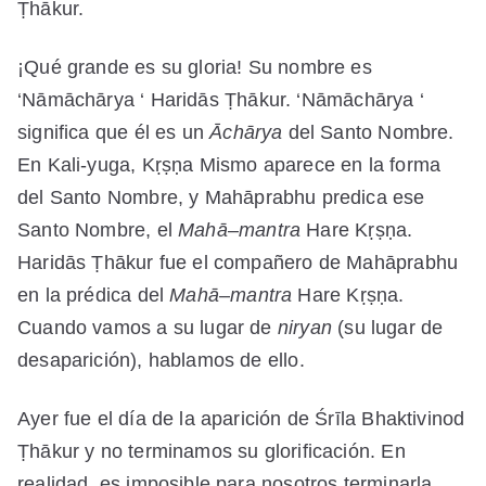
Ṭhākur.
¡Qué grande es su gloria! Su nombre es
‘
Nāmāchārya
‘ Haridās Ṭhākur. ‘
Nāmāchārya
‘
significa que él es un
Āchārya
del Santo Nombre.
En Kali-yuga, Kṛṣṇa Mismo aparece en la forma
del Santo Nombre, y Mah
ā
prabhu predica ese
Santo Nombre, el
Mah
ā
–
mantra
Hare Kṛṣṇa.
Haridās Ṭhākur fue el compañero de Mah
ā
prabhu
en la prédica del
Mah
ā
–
mantra
Hare Kṛṣṇa.
Cuando vamos a su lugar de
niryan
(su lugar de
desaparición), hablamos de ello.
Ayer fue el día de la aparición de Śrīla Bhaktivinod
Ṭhākur y no terminamos su glorificación. En
realidad, es imposible para nosotros terminarla,