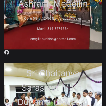
Ashram, Medellín
Calle 59 # 42-56 Barrio Los Ángeles
Móvil: 314 8774564
em@il: puridas@hotmail.com
Facebook
Sri Chaitanya
Saraswat Math,
Duitama (Boyacá)