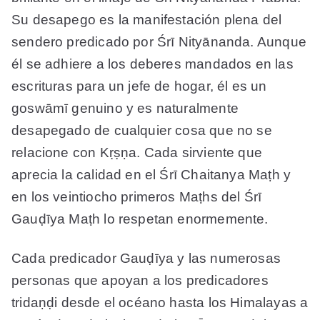
Su desapego es la manifestación plena del
sendero predicado por Śrī Nityānanda. Aunque
él se adhiere a los deberes mandados en las
escrituras para un jefe de hogar, él es un
goswāmī genuino y es naturalmente
desapegado de cualquier cosa que no se
relacione con Kṛṣṇa. Cada sirviente que
aprecia la calidad en el Śrī Chaitanya Maṭh y
en los veintiocho primeros Maṭhs del Śrī
Gauḍīya Maṭh lo respetan enormemente.
Cada predicador Gauḍīya y las numerosas
personas que apoyan a los predicadores
tridaṇḍi desde el océano hasta los Himalayas a