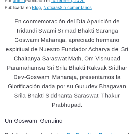
Por
admin
Publicado el
14 febrero, 2020
en
Publicada en
Blog
,
Noticias
Sin comentarios
Día
En conmemoración del Día Aparición de
de
Aparición
Tridandi Swami Srimad Bhakti Saranga
Tridandi
Goswami Maharaja, apreciado hermano
Swami
Srimad
espiritual de Nuestro Fundador Acharya del Sri
Bhakti
Chaitanya Saraswat Math, Om Visnupad
Saranga
Paramahamsa Sri Srila Bhakti Raksak Sridhar
Goswami
Maharaja
Dev-Goswami Maharaja, presentamos la
Glorificación dada por su Gurudev Bhagavan
Srila Bhakti Siddhanta Saraswati Thakur
Prabhupad.
Un Goswami Genuino