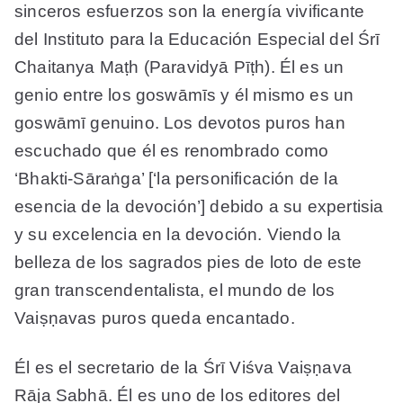
sinceros esfuerzos son la energía vivificante
del Instituto para la Educación Especial del Śrī
Chaitanya Maṭh (Paravidyā Pīṭh). Él es un
genio entre los goswāmīs y él mismo es un
goswāmī genuino. Los devotos puros han
escuchado que él es renombrado como
‘Bhakti-Sāraṅga’ [‘la personificación de la
esencia de la devoción’] debido a su expertisia
y su excelencia en la devoción. Viendo la
belleza de los sagrados pies de loto de este
gran transcendentalista, el mundo de los
Vaiṣṇavas puros queda encantado.
Él es el secretario de la Śrī Viśva Vaiṣṇava
Rāja Sabhā. Él es uno de los editores del