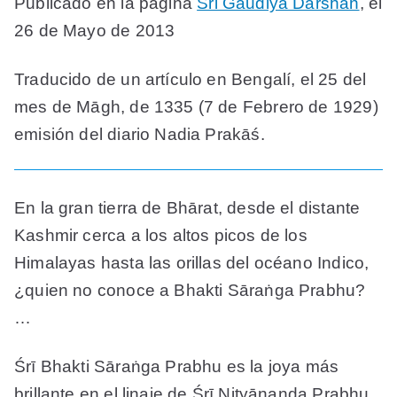
Publicado en la página
Sri Gaudiya Darshan
, el
26 de Mayo de 2013
Traducido de un artículo en Bengalí, el 25 del
mes de Māgh, de 1335 (7 de Febrero de 1929)
emisión del diario Nadia Prakāś.
En la gran tierra de Bhārat, desde el distante
Kashmir cerca a los altos picos de los
Himalayas hasta las orillas del océano Indico,
¿quien no conoce a Bhakti Sāraṅga Prabhu?
…
Śrī Bhakti Sāraṅga Prabhu es la joya más
brillante en el linaje de Śrī Nityānanda Prabhu.