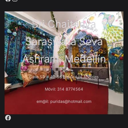
Sri Chaitanya
Saraswata Seva
Ashram, Medellín
Calle 59 # 42-56 Barrio Los Ángeles
Móvil: 314 8774564
em@il: puridas@hotmail.com
Facebook