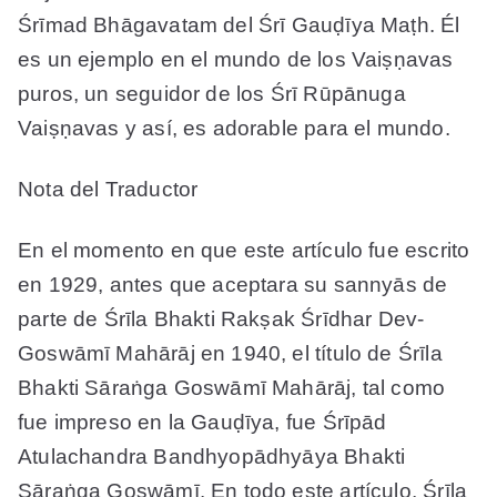
Śrīmad Bhāgavatam del Śrī Gauḍīya Maṭh. Él
es un ejemplo en el mundo de los Vaiṣṇavas
puros, un seguidor de los Śrī Rūpānuga
Vaiṣṇavas y así, es adorable para el mundo.
Nota del Traductor
En el momento en que este artículo fue escrito
en 1929, antes que aceptara su sannyās de
parte de Śrīla Bhakti Rakṣak Śrīdhar Dev-
Goswāmī Mahārāj en 1940, el título de Śrīla
Bhakti Sāraṅga Goswāmī Mahārāj, tal como
fue impreso en la Gauḍīya, fue Śrīpād
Atulachandra Bandhyopādhyāya Bhakti
Sāraṅga Goswāmī. En todo este artículo, Śrīla