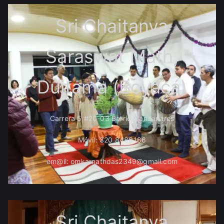
Sri Chaitanya
Saraswat Math,
Duitama (Boyacá)
Carrera 5 #20-03 Barrio Manzanares
Móvil: 320 8486186
em@il: omkarnathdas2349@gmail.com
Sri Chaitanya