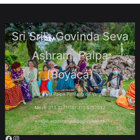
Sri Srila Govinda Seva
Ashram, Paipa
(Boyacá)
Km 4 Vía Paipa Pantano de Vargas
Movil: 313 2271119/ 311 5757522
em@il: scsasrampaipa@yahoo.es
Facebook
Instagram