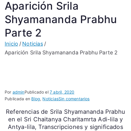
Aparición Srila
Shyamananda Prabhu
Parte 2
Inicio
Noticias
Aparición Srila Shyamananda Prabhu Parte 2
Por
admin
Publicado el
7 abril, 2020
en
Publicada en
Blog
,
Noticias
Sin comentarios
Aparición
Referencias de Srila Shyamananda Prabhu
Srila
en el Sri Chaitanya Charitamrta Adi-lila y
Shyamananda
Prabhu
Antya-lila, Transcripciones y significados