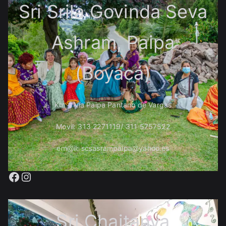
Sri Srila Govinda Seva
Ashram, Paipa
(Boyacá)
Km 4 Vía Paipa Pantano de Vargas
Movil: 313 2271119/ 311 5757522
em@il: scsasrampaipa@yahoo.es
Facebook
Instagram
Sri Chaitanya