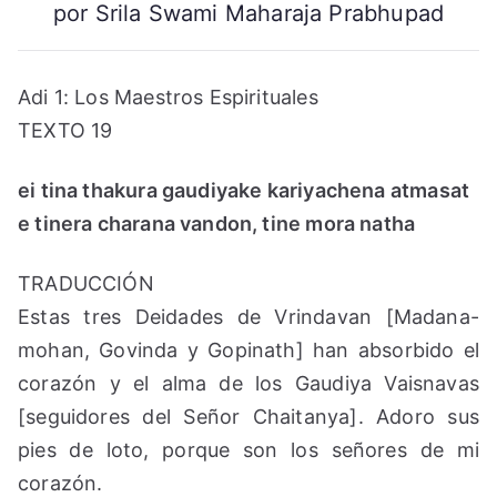
Parte
por Srila Swami Maharaja Prabhupad
2
Adi 1: Los Maestros Espirituales
TEXTO 19
ei tina thakura gaudiyake kariyachena atmasat
e tinera charana vandon, tine mora natha
TRADUCCIÓN
Estas tres Deidades de Vrindavan [Madana-
mohan, Govinda y Gopinath] han absorbido el
corazón y el alma de los Gaudiya Vaisnavas
[seguidores del Señor Chaitanya]. Adoro sus
pies de loto, porque son los señores de mi
corazón.