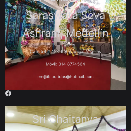
Saraswata Seva
Ashram, Medellín
Calle 59 # 42-56 Barrio Los Ángeles
Móvil: 314 8774564
em@il: puridas@hotmail.com
Facebook
Sri Chaitanya