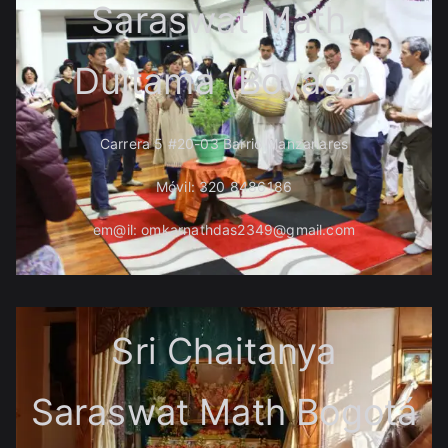
Saraswat Math,
Duitama (Boyacá)
Carrera 5 #20-03 Barrio Manzanares
Móvil: 320 8486186
em@il: omkarnathdas2349@gmail.com
Sri Chaitanya
Saraswat Math Bogotá